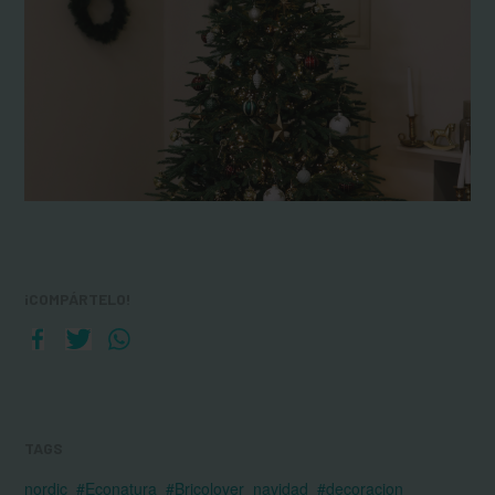
¡COMPÁRTELO!
TAGS
nordic
#Econatura
#Bricolover
navidad
#decoracion