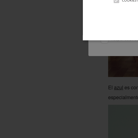
COOKIES 
Acepto la
polític
Acepto recibir co
El
azul
es con
especialment