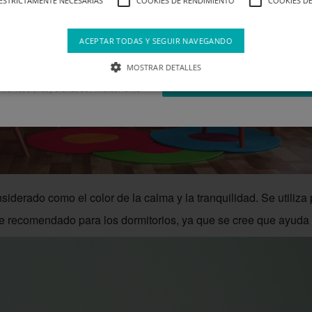
ESTRICTAMENTE NECESARIAS
COOKIES DE RENDIMIENTO
COOKIES DE
ACEPTAR TODAS Y SEGUIR NAVEGANDO
a de privacidad
MOSTRAR DETALLES
SUSCRIBIRME
municaciones y ofertas de Pinturas Montó
siderado como el color de la calma y la tranquilidad. Se utiliza 
e recomendado para los dormitorios, ya que se cree que ayuda