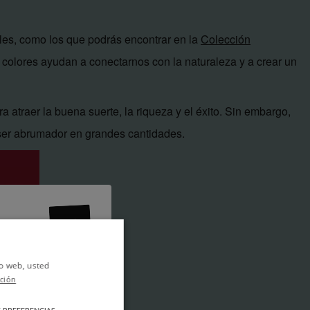
ales, como los que podrás encontrar en la
Colección
 colores ayudan a conectarnos con la naturaleza y a crear un
ra atraer la buena suerte, la riqueza y el éxito. Sin embargo,
 ser abrumador en grandes cantidades.
io web, usted
ción