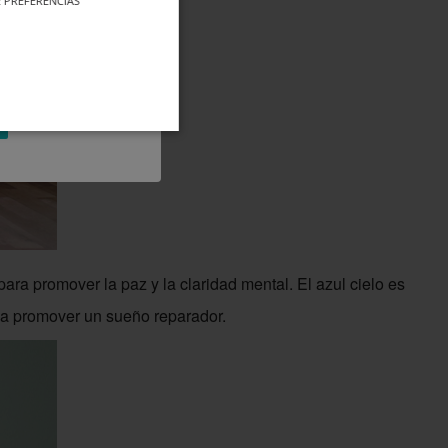
 PREFERENCIAS
para promover la paz y la claridad mental. El azul cielo es
 a promover un sueño reparador.