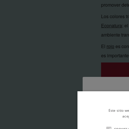
promover det
Los colores t
Econatura
: e
ambiente tran
El
rojo
es cons
es importante
Este sitio w
ace
Nombre