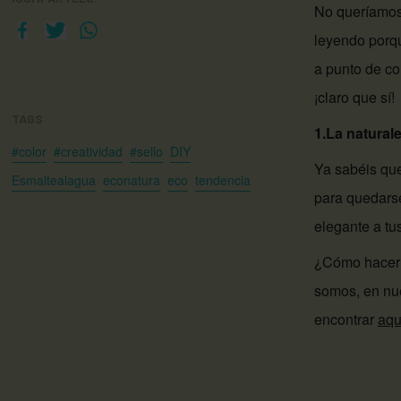
No queríamos 
leyendo porqu
a punto de co
¡claro que sí!
TAGS
1.La natural
#color
#creatividad
#sello
DIY
Ya sabéis que
Esmaltealagua
econatura
eco
tendencia
para quedarse
elegante a tu
¿Cómo hacerlo
somos, en nue
encontrar
aqu