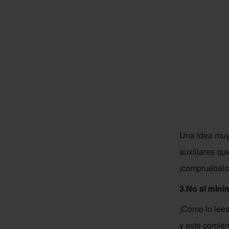
Una idea muy 
auxiliares qu
¡compruébalo 
3.No al minim
¡Cómo lo lees
y este comien