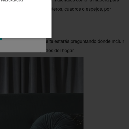
 PREFERENCIAS
 como cojines, fundas, maceteros, cuadros o espejos, por
 a comenzar. Seguro que te estarás preguntando dónde incluir
cirlo en numerosos espacios del hogar.