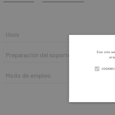
Usos
Este sitio w
Preparación del soporte
ace
COOKIES 
Modo de empleo