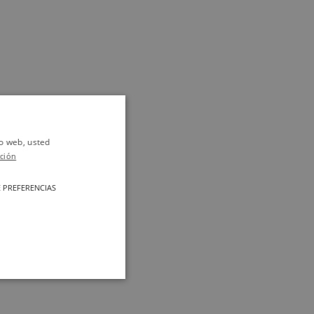
io web, usted
ción
 PREFERENCIAS