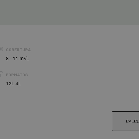
COBERTURA
8 - 11 m²/L
FORMATOS
12L 4L
CALCU