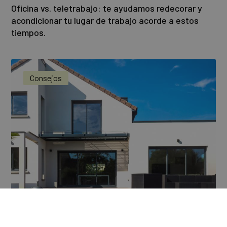
Oficina vs. teletrabajo: te ayudamos redecorar y
acondicionar tu lugar de trabajo acorde a estos
tiempos.
Consejos
Una fachada ultra protegida con Wall Protect