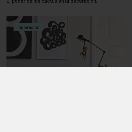
El poder de los cactus en la decoración.
Inspiración
muebles de hoy y de ayer