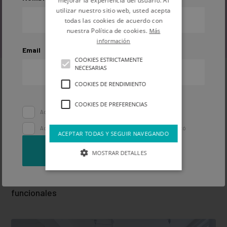
mejorar la experiencia del usuario. Al
utilizar nuestro sitio web, usted acepta
todas las cookies de acuerdo con
nuestra Política de cookies.
Más
Inspiración
información
Email
COOKIES ESTRICTAMENTE
NECESARIAS
COOKIES DE RENDIMIENTO
COOKIES DE PREFERENCIAS
Acepto la
política de privacidad
Acepto recibir comunicaciones y ofertas de Pinturas Montó
ACEPTAR TODAS Y SEGUIR NAVEGANDO
SUSCRIBIRME
MOSTRAR DETALLES
Ideas de decoración DIY asequibles y muy
funcionales