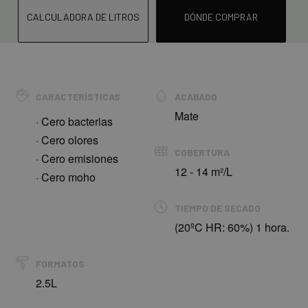
CALCULADORA DE LITROS
DÓNDE COMPRAR
CARACTERÍSTICAS
ACABADO
Mate
· Cero bacterias
· Cero olores
COBERTURA
· Cero emisiones
12 - 14 m²/L
· Cero moho
TIEMPO DE SECADO
(20ºC HR: 60%) 1 hora.
FORMATOS
2.5L