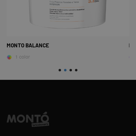
MONTO BALANCE
MO
1 color