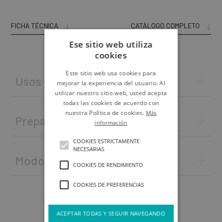
FICHA TÉCNICA
CATÁLOGO COMPLETO
Ese sitio web utiliza
cookies
Este sitio web usa cookies para
Usos
mejorar la experiencia del usuario. Al
utilizar nuestro sitio web, usted acepta
todas las cookies de acuerdo con
nuestra Política de cookies.
Más
Preparación del soporte
información
COOKIES ESTRICTAMENTE
NECESARIAS
Modo de empleo
COOKIES DE RENDIMIENTO
COOKIES DE PREFERENCIAS
ACEPTAR TODAS Y SEGUIR NAVEGANDO