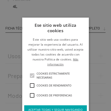
4L
Ese sitio web utiliza
FICHA TÉCNICA
CATÁLOGO COMPLETO
cookies
Este sitio web usa cookies para
mejorar la experiencia del usuario. Al
utilizar nuestro sitio web, usted acepta
todas las cookies de acuerdo con
Usos
nuestra Política de cookies.
Más
información
COOKIES ESTRICTAMENTE
Preparación del soporte
NECESARIAS
COOKIES DE RENDIMIENTO
Modo de empleo
COOKIES DE PREFERENCIAS
ACEPTAR TODAS Y SEGUIR NAVEGANDO